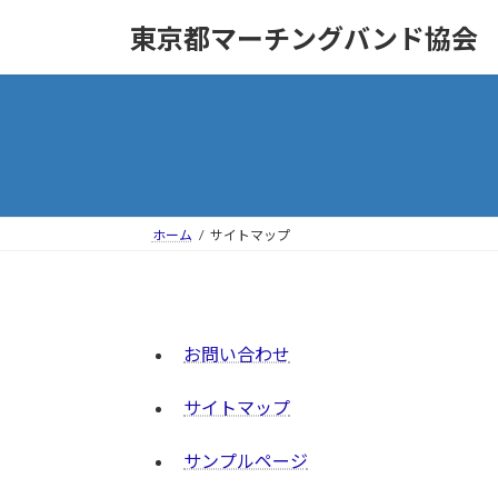
コ
ナ
東京都マーチングバンド協会
ン
ビ
テ
ゲ
ン
ー
ツ
シ
へ
ョ
ス
ン
キ
に
ッ
移
ホーム
サイトマップ
プ
動
お問い合わせ
サイトマップ
サンプルページ