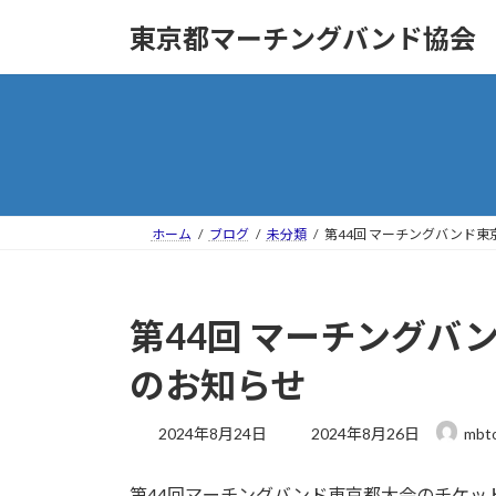
コ
ナ
東京都マーチングバンド協会
ン
ビ
テ
ゲ
ン
ー
ツ
シ
へ
ョ
ス
ン
キ
に
ッ
移
ホーム
ブログ
未分類
第44回 マーチングバンド東
プ
動
第44回 マーチングバ
のお知らせ
最
2024年8月24日
2024年8月26日
mbt
終
更
第44回マーチングバンド東京都大会のチケッ
新