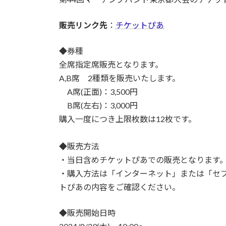
日
時
販売リンク先
：
チケットぴあ
:
◆券種
全席指定席販売となります。
A,B席 2種類を販売いたします。
A席(正面)：3,500円
B席(左右)：3,000円
購入一度につき上限枚数は12枚です。
◆販売方法
・当日含めチケットぴあでの販売となります
・購入方法は「インターネット」または「セブ
トぴあの内容をご確認ください。
◆販売開始日時